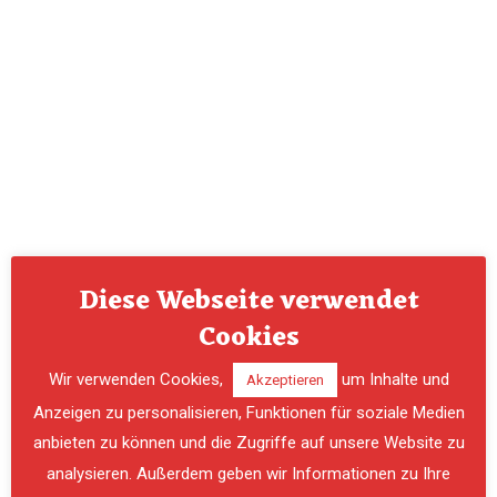
ALLGEMEIN
,
EINSATZ
Einsatz
Diese Webseite verwendet
Cookies
Am Samstagmorgen, 21. Oktober musste die
Einsatzmannschaft der Freiwilligen Feuerwehr
Wir verwenden Cookies,
um Inhalte und
Akzeptieren
Spielfeld um 00:15 Uhr zu einem Sturmschaden
Anzeigen zu personalisieren, Funktionen für soziale Medien
„Baum über Straße“ ausrücken. Durch den Sturm
anbieten zu können und die Zugriffe auf unsere Website zu
wurde ein Baum umgerissen …
analysieren. Außerdem geben wir Informationen zu Ihre