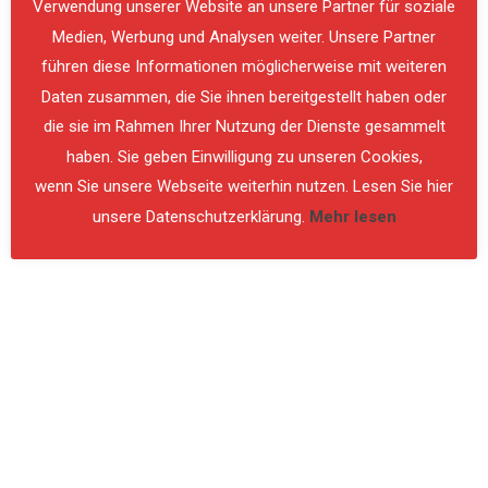
Verwendung unserer Website an unsere Partner für soziale
Günter Simmerl
VIEW
PREVIOUS
NE
Medien, Werbung und Analysen weiter. Unsere Partner
führen diese Informationen möglicherweise mit weiteren
Daten zusammen, die Sie ihnen bereitgestellt haben oder
die sie im Rahmen Ihrer Nutzung der Dienste gesammelt
haben. Sie geben Einwilligung zu unseren Cookies,
ALLGEMEIN
,
EINSATZ
wenn Sie unsere Webseite weiterhin nutzen. Lesen Sie hier
Ölspur auf der B67
unsere Datenschutzerklärung.
Mehr lesen
Am 10. Oktober wurde die Freiwillige Feuerwehr
Spielfeld um 13:28 Uhr zu einer T03-VU-Berg.
Ölspur in die Grazerstraße, B67 alarmiert. Vor Ort
konnte eine Ölspur von der Autobahnabfahrt …
Günter Simmerl
VIEW