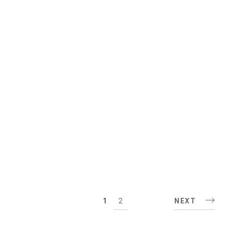
Günter Simmerl
VIEW
1
2
NEXT