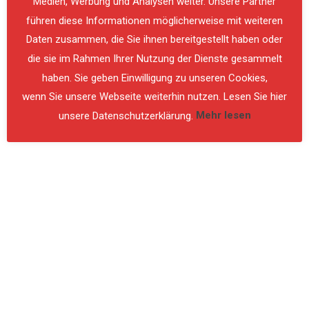
Medien, Werbung und Analysen weiter. Unsere Partner
Josef Passat
VIEW
führen diese Informationen möglicherweise mit weiteren
Daten zusammen, die Sie ihnen bereitgestellt haben oder
die sie im Rahmen Ihrer Nutzung der Dienste gesammelt
haben. Sie geben Einwilligung zu unseren Cookies,
wenn Sie unsere Webseite weiterhin nutzen. Lesen Sie hier
ALLGEMEIN
,
ÜBUNG
unsere Datenschutzerklärung.
Mehr lesen
Übung
Motorkettensägen am
02.03.2026
Am 2. März 2026 um 19:00 Uhr leitete Dr. Walther
eine praxisorientierte Übung rund um
Motorkettensägen. Der Ablauf begann mit einer
umfassenden Sicherheitsunterweisung, bei der die