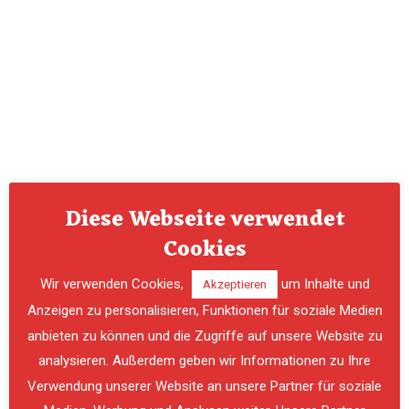
ALLGEMEIN
,
VERANSTALTUNG
FF Spielfeld gewinnt
die 39.
Diese Webseite verwendet
Dorfmeisterschaften
Cookies
Wir verwenden Cookies,
um Inhalte und
Akzeptieren
Am Nachmittag des 7.März 2026 fanden in der
Anzeigen zu personalisieren, Funktionen für soziale Medien
ESV-Halle Spielfeld die 39. Dorfmeisterschaften im
Stocksport statt. Veranstaltet wurde dieser Event
anbieten zu können und die Zugriffe auf unsere Website zu
vom Eisschützenverein Spielfeld, der insgesamt
analysieren. Außerdem geben wir Informationen zu Ihre
neun Teams aus …
Verwendung unserer Website an unsere Partner für soziale
PREVIOUS
NE