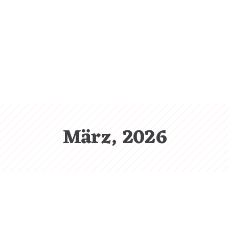
CL
(ES
März, 2026