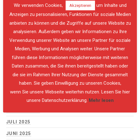
Wir verwenden Cookies,
um Inhalte und
Akzeptieren
MAI 2026
Anzeigen zu personalisieren, Funktionen für soziale Medien
APRIL 2026
anbieten zu können und die Zugriffe auf unsere Website zu
MÄRZ 2026
analysieren. Außerdem geben wir Informationen zu Ihre
Verwendung unserer Website an unsere Partner für soziale
FEBRUAR 2026
PREVIOUS
NE
Medien, Werbung und Analysen weiter. Unsere Partner
JANUAR 2026
führen diese Informationen möglicherweise mit weiteren
DEZEMBER 2025
Daten zusammen, die Sie ihnen bereitgestellt haben oder
die sie im Rahmen Ihrer Nutzung der Dienste gesammelt
NOVEMBER 2025
haben. Sie geben Einwilligung zu unseren Cookies,
OKTOBER 2025
wenn Sie unsere Webseite weiterhin nutzen. Lesen Sie hier
SEPTEMBER 2025
unsere Datenschutzerklärung.
Mehr lesen
AUGUST 2025
JULI 2025
JUNI 2025