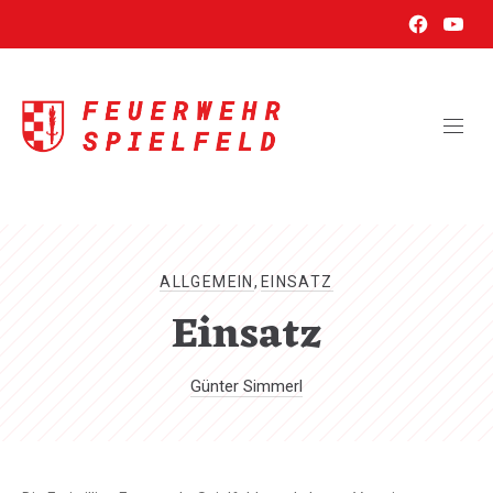
New
New
CL
Window
Wind
(ES
ALLGEMEIN
,
EINSATZ
Einsatz
Günter Simmerl