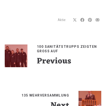
Aktie:
Auf
Auf
Auf
Teilen
Facebook
Facebook
Pinterest
per
teilen
teilen
teilen
E-
Mail
100 SANITÄTSTRUPPS ZEIGTEN
GROSS AUF
Previous
135 WEHRVERSAMMLUNG
Next