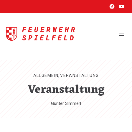
New
New
CL
Window
Wind
(ES
ALLGEMEIN
,
VERANSTALTUNG
Veranstaltung
Günter Simmerl