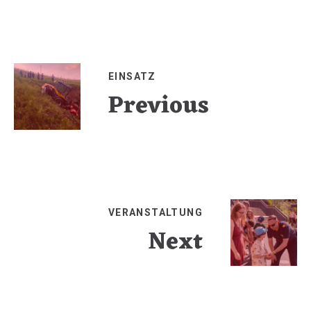
Facebook
Facebook
Pinterest
per
teilen
teilen
teilen
E-
Mail
EINSATZ
Previous
VERANSTALTUNG
Next