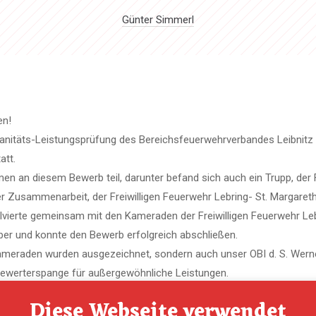
Günter Simmerl
en!
anitäts-Leistungsprüfung des Bereichsfeuerwehrverbandes Leibnitz
att.
n an diesem Bewerb teil, darunter befand sich auch ein Trupp, der F
r Zusammenarbeit, der Freiwilligen Feuerwehr Lebring- St. Margaret
solvierte gemeinsam mit den Kameraden der Freiwilligen Feuerwehr Le
lber und konnte den Bewerb erfolgreich abschließen.
ameraden wurden ausgezeichnet, sondern auch unser OBI d. S. Werner
Bewerterspange für außergewöhnliche Leistungen.
einen großen Dank an Roland Gertschnig aussprechen, für seine tol
Diese Webseite verwendet