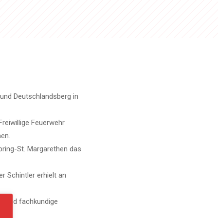
 und Deutschlandsberg in
reiwillige Feuerwehr
hen.
bring-St. Margarethen das
 Schintler erhielt an
le und fachkundige