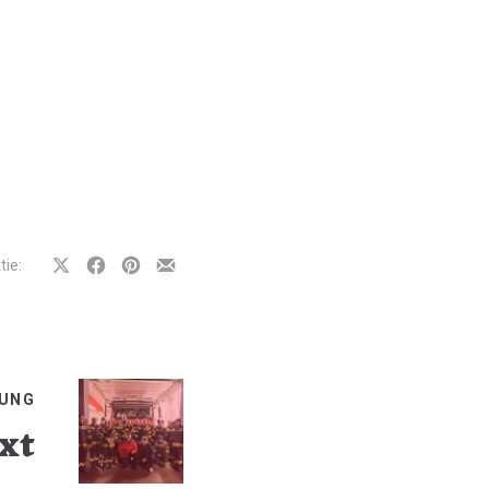
tie:
Auf
Auf
Auf
Teilen
Facebook
Facebook
Pinterest
per
teilen
teilen
teilen
E-
Mail
UNG
xt