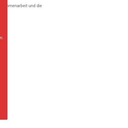
 Zusammenarbeit und die
n.
NE