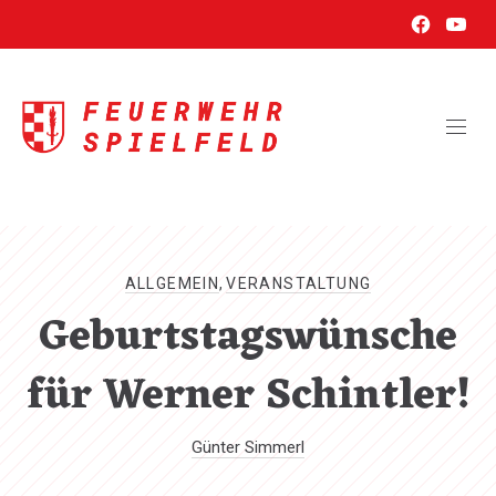
New
New
CL
Window
Wind
(ES
ALLGEMEIN
,
VERANSTALTUNG
Geburtstagswünsche
für Werner Schintler!
Günter Simmerl