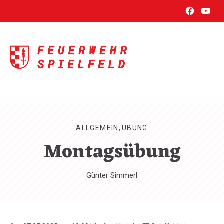
New
New
CL
Window
Wind
(ES
ALLGEMEIN
,
ÜBUNG
Montagsübung
Günter Simmerl