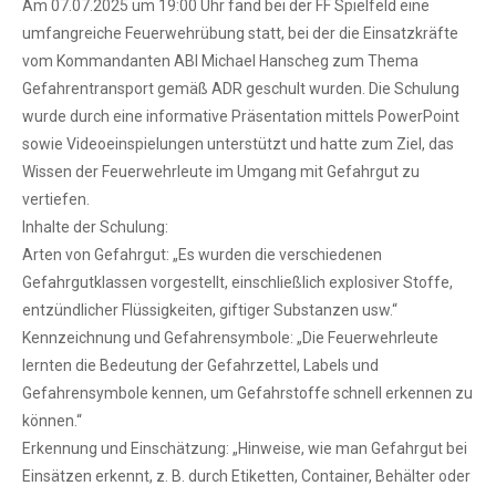
Am 07.07.2025 um 19:00 Uhr fand bei der FF Spielfeld eine
umfangreiche Feuerwehrübung statt, bei der die Einsatzkräfte
vom Kommandanten ABI Michael Hanscheg zum Thema
Gefahrentransport gemäß ADR geschult wurden. Die Schulung
wurde durch eine informative Präsentation mittels PowerPoint
sowie Videoeinspielungen unterstützt und hatte zum Ziel, das
Wissen der Feuerwehrleute im Umgang mit Gefahrgut zu
vertiefen.
Inhalte der Schulung:
Arten von Gefahrgut: „Es wurden die verschiedenen
Gefahrgutklassen vorgestellt, einschließlich explosiver Stoffe,
entzündlicher Flüssigkeiten, giftiger Substanzen usw.“
Kennzeichnung und Gefahrensymbole: „Die Feuerwehrleute
lernten die Bedeutung der Gefahrzettel, Labels und
Gefahrensymbole kennen, um Gefahrstoffe schnell erkennen zu
können.“
Erkennung und Einschätzung: „Hinweise, wie man Gefahrgut bei
Einsätzen erkennt, z. B. durch Etiketten, Container, Behälter oder