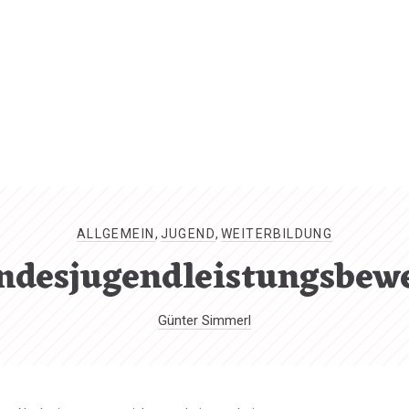
CL
(ES
ALLGEMEIN
,
JUGEND
,
WEITERBILDUNG
ndesjugendleistungsbew
Günter Simmerl