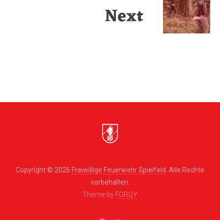
Next
Copyright © 2026
Freiwillige Feuerwehr Spielfeld
. Alle Rechte
vorbehalten.
Theme by
FORQY