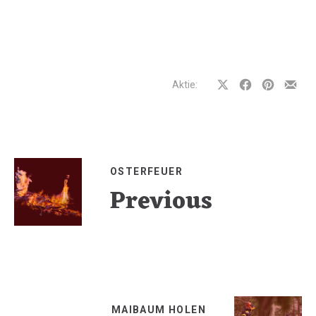
Aktie:
Auf
Auf
Auf
Teilen
Facebook
Facebook
Pinterest
per
teilen
teilen
teilen
E-
Mail
OSTERFEUER
Previous
MAIBAUM HOLEN