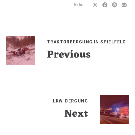
Aktie:
Auf
Auf
Auf
Teilen
Facebook
Facebook
Pinterest
per
teilen
teilen
teilen
E-
Mail
TRAKTORBERGUNG IN SPIELFELD
Previous
LKW-BERGUNG
Next