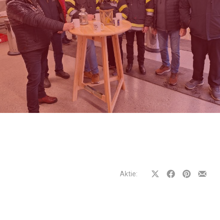
Aktie:
Auf
Auf
Auf
Teilen
Facebook
Facebook
Pinterest
per
teilen
teilen
teilen
E-
Mail