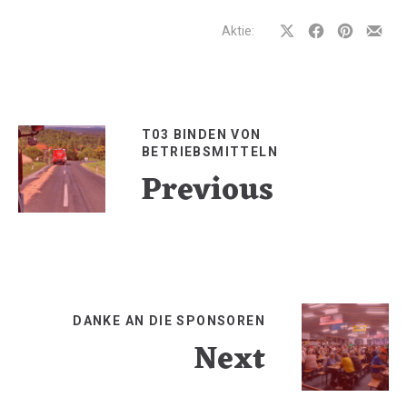
Aktie:
Auf
Auf
Auf
Teilen
Facebook
Facebook
Pinterest
per
teilen
teilen
teilen
E-
Mail
T03 BINDEN VON
BETRIEBSMITTELN
Previous
DANKE AN DIE SPONSOREN
Next