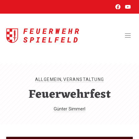
New
New
CL
Window
Wind
(ES
ALLGEMEIN
,
VERANSTALTUNG
Feuerwehrfest
Günter Simmerl