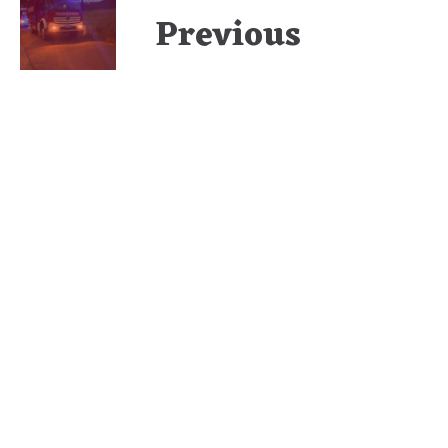
Previous
T03 BINDEN VON
BETRIEBSMITTELN
Next