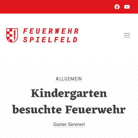
New
New
CL
Window
Wind
(ES
ALLGEMEIN
Kindergarten
besuchte Feuerwehr
Günter Simmerl