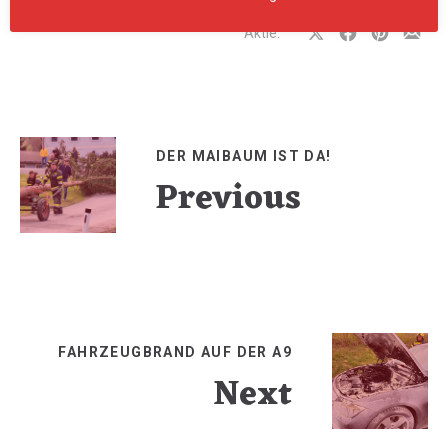
Aktie:
Auf
Auf
Auf
Teilen
Facebook
Facebook
Pinterest
per
teilen
teilen
teilen
E-
Mail
DER MAIBAUM IST DA!
Previous
FAHRZEUGBRAND AUF DER A9
Next