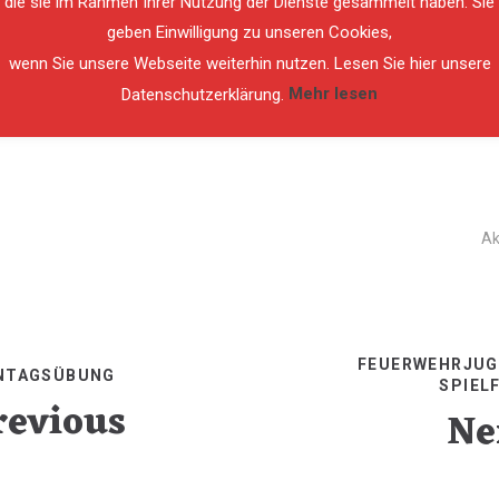
die sie im Rahmen Ihrer Nutzung der Dienste gesammelt haben. Sie
geben Einwilligung zu unseren Cookies,
wenn Sie unsere Webseite weiterhin nutzen. Lesen Sie hier unsere
Datenschutzerklärung.
Mehr lesen
Ak
FEUERWEHRJU
NTAGSÜBUNG
SPIEL
revious
Ne