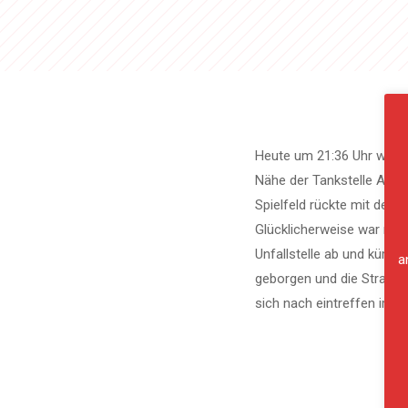
Heute um 21:36 Uhr wurde 
Nähe der Tankstelle Avant
Spielfeld rückte mit dem
Glücklicherweise war nur e
Unfallstelle ab und kümm
a
geborgen und die Straße 
sich nach eintreffen im R
PREVIOUS