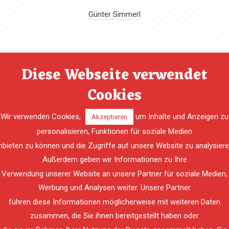
Günter Simmerl
Diese Webseite verwendet
Cookies
die Freiwillige Feuerwehr Spielfeld zu einem Verkehrsunfall auf der 
i alarmiert. Ein PKW war im Graben gelandet und hatte Betriebsmittel
 RLF-A2000 und dem LF-A mit insgesamt 9 Feuerwehrkräften zum Ein
Wir verwenden Cookies,
um Inhalte und Anzeigen zu
Akzeptieren
ine Person in den Unfall verwickelt und sie blieb unverletzt. Die Feu
personalisieren, Funktionen für soziale Medien
erten sich um die Beseitigung der ausgelaufenen Betriebsmittel. N
nbieten zu können und die Zugriffe auf unsere Website zu analysiere
gereinigt wurde, konnte die Feuerwehr Spielfeld den Einsatz erfolgr
Außerdem geben wir Informationen zu Ihre
üsthaus bei der Landesleitzentrale um 22:10 Uhr einsatzbereit zurück
Verwendung unserer Website an unsere Partner für soziale Medien,
Werbung und Analysen weiter. Unsere Partner
führen diese Informationen möglicherweise mit weiteren Daten
zusammen, die Sie ihnen bereitgestellt haben oder