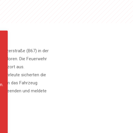
Grazerstraße (B67) in der
 verloren. Die Feuerwehr
satzort aus.
erwehrleute sicherten die
achdem das Fahrzeug
n.
eich beenden und meldete
.
NE