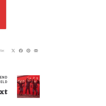
tie:
Auf
Auf
Auf
Teilen
Facebook
Facebook
Pinterest
per
teilen
teilen
teilen
E-
Mail
GEND
FELD
xt