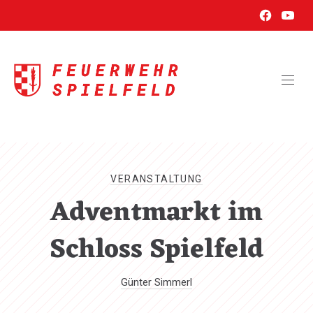
New
New
CL
Window
Wind
(ES
VERANSTALTUNG
Adventmarkt im
Schloss Spielfeld
Günter Simmerl